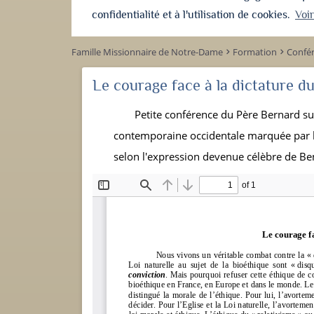
confidentialité et à l'utilisation de cookies.
Voi
Famille Missionnaire de Notre-Dame
Formation
Confé
keyboard_arrow_right
keyboard_arrow_right
Le courage face à la dictature du
Petite conférence du Père Bernard sur
contemporaine occidentale marquée par le
selon l'expression devenue célèbre de Ben