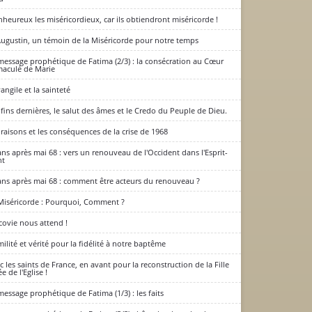
nheureux les miséricordieux, car ils obtiendront miséricorde !
Augustin, un témoin de la Miséricorde pour notre temps
message prophétique de Fatima (2/3) : la consécration au Cœur
aculé de Marie
vangile et la sainteté
 fins dernières, le salut des âmes et le Credo du Peuple de Dieu.
 raisons et les conséquences de la crise de 1968
ans après mai 68 : vers un renouveau de l'Occident dans l'Esprit-
nt
ans après mai 68 : comment être acteurs du renouveau ?
Miséricorde : Pourquoi, Comment ?
covie nous attend !
ilité et vérité pour la fidélité à notre baptême
c les saints de France, en avant pour la reconstruction de la Fille
e de l'Eglise !
message prophétique de Fatima (1/3) : les faits