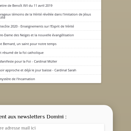
lettre de Benoît XVI du 11 avril 2019
rageux témoins de la Vérité révélée dans l'imitation de Jésus
ifié
tecôte 2020 - Enseignements sur l'Esprit de Vérité
re-Dame des Neiges et la nouvelle évangélisation
nt Bernard, un saint pour notre temps
it résumé de la foi catholique
Manifeste pour la Foi - Cardinal Müller
soir approche et déjà le jour baisse - Cardinal Sarah
mystère de l'Incarnation
CONSIGNE SPITRITUELLE
LES OFFICES
t aux newsletters Domini :
NOS DOSSIERS