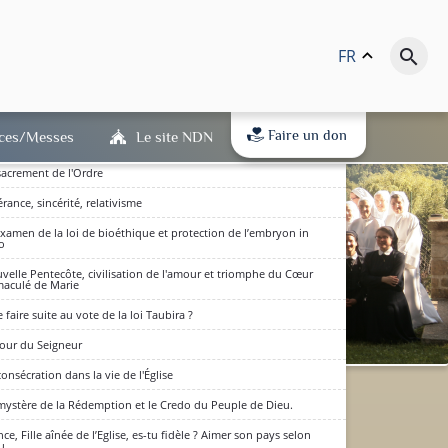
c Notre-Dame des Neiges, accueillons l'Encyclique Lumen Fidei
notre Pape François
statut éthique de l’embryon humain : la réflexion innovante du
istère catholique récent
FR
keyboard_arrow_up
search
férences pour la journée de Carême 2010
te du chemin de croix de la journée de Carême 2010
Faire un don
ices/Messes
Le site NDN
 courage face à la dictature du relativisme
sacrement de l'Ordre
érance, sincérité, relativisme
xamen de la loi de bioéthique et protection de l’embryon in
ro
velle Pentecôte, civilisation de l'amour et triomphe du Cœur
aculé de Marie
 faire suite au vote de la loi Taubira ?
jour du Seigneur
consécration dans la vie de l'Église
dits en bas de page) : qu'ils
mystère de la Rédemption et le Credo du Peuple de Dieu.
(RGPD) est entré en vigueur.
D'accord
nce, Fille aînée de l’Eglise, es-tu fidèle ? Aimer son pays selon
 à notre politique de
u