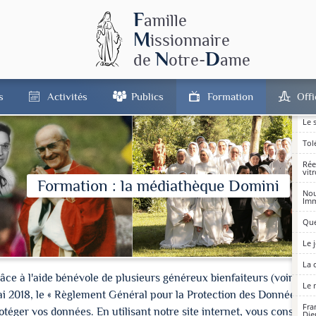
Ave
de 
F
amille
Le 
M
issionnaire
mag
N
D
de
otre-
ame
Con
Tex
s
Activités
Publics
Formation
Off
Le
Le 
Tol
Rée
vit
Formation : la médiathèque Domini
Nou
Imm
Que
Le 
La 
à l'aide bénévole de plusieurs généreux bienfaiteurs (voir les cré
Le 
ai 2018, le « Règlement Général pour la Protection des Données » 
Fra
ger vos données. En utilisant notre site internet, vous consentez
Die