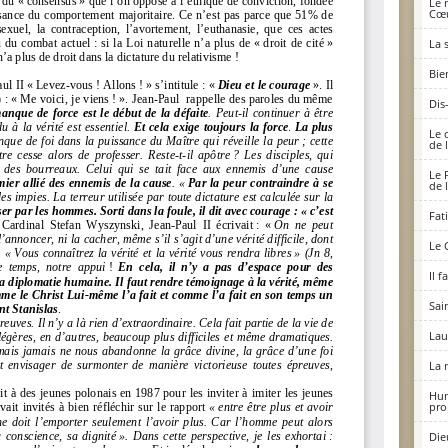
Le 
Cœu
La 
Bie
Dis
Le 
de 
Le 
de 
Fat
Le 
Il 
Sai
Lau
La 
Hum
pro
Die