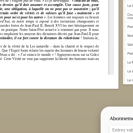
La 
Cou
cruc
Pen
Not
Sai
Pet
Le 
Le 
Le 
Abonnemen