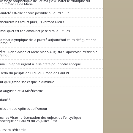
message prophétique de Fatima (3/3) : hâter le triomphe du
r Immaculé de Marie
sainteté est-elle encore possible aujourd’hui ?
nheureux les cœurs purs, ils verront Dieu !
-moi quel est ton amour et je te dirai qui tu es
combat olympique de la pureté aujourd’hui et les défigurations
l’amour
Père Lucien-Marie et Mère Marie-Augusta : l’apostolat irrésistible
l’amour.
ima, un appel urgent à la sainteté pour notre époque
Credo du peuple de Dieu ou Credo de Paul VI
faut qu'il grandisse et que je diminue
nt Augustin et la Miséricorde
dato' Si
mission des Apôtres de l'Amour
anae Vitae : présentation des enjeux de l'encyclique
phétique de Paul VI du 25 juillet 1968
u est miséricorde