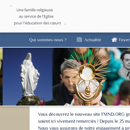
Une famille religieuse
au service de l'Eglise
pour l'éducation des cœurs
Qui sommes-nous ?
Actualité
Foyer
Vous découvrez le nouveau site FMND.ORG grâce 
soient ici vivement remerciés ! Depuis le 25 m
Nous vous assurons de notre engagement à proté