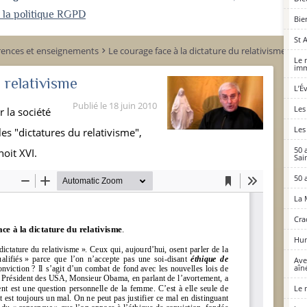
r la politique RGPD
Bie
St 
rences et enseignements
Le courage face à la dictature du relativisme
keyboard_arrow_right
Le 
imm
 relativisme
L’É
Publié le
18 juin 2010
Les
 la société
Les
s "dictatures du relativisme",
50 
oit XVI.
Sai
50 
La 
Cra
Hum
Ave
aîné
Le 