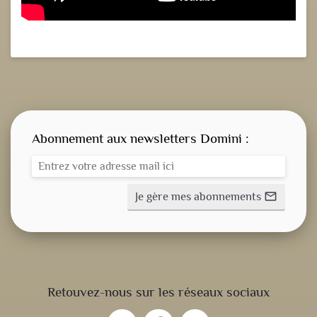
Abonnement aux newsletters Domini :
Je gère mes abonnements
mail_outline
CONSIGNE SPITRITUELLE
Retouvez-nous sur les réseaux sociaux
LES OFFICES