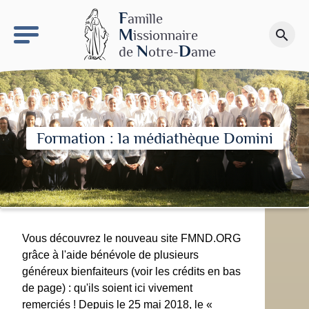
keyboard_arrow_right
Le site NDN
F
amille
M
issionnaire
search
Faire un don
N
D
de
otre-
ame
Formation : la médiathèque Domini
Vous découvrez le nouveau site FMND.ORG
grâce à l'aide bénévole de plusieurs
généreux bienfaiteurs (voir les crédits en bas
de page) : qu'ils soient ici vivement
remerciés ! Depuis le 25 mai 2018, le «